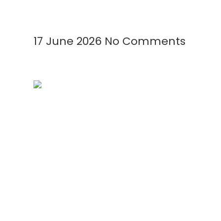
Read More »
17 June 2026
No Comments
Cara Meningkatkan Produksi
Garam Menggunakan
Geomembrane: Solusi Modern
untuk Panen Lebih Cepat dan
Berkualitas