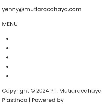
yenny@mutiaracahaya.com
MENU
About Us
Product
Project
Contact
News
Copyright © 2024 PT. Mutiaracahaya
Plastindo | Powered by
BernadWP