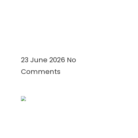
Kenapa Greenhouse Tetap
Membutuhkan Plastik Mulsa?
Ini Alasannya!
Read More »
23 June 2026
No
Comments
Mengenal Plastik UV: Fungsi,
Manfaat, dan Aplikasinya di
Berbagai Bidang