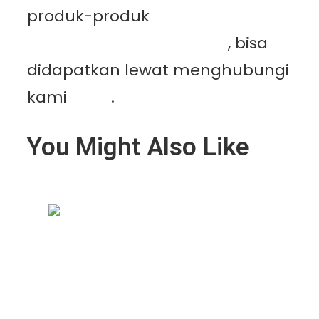
produk-produk
PT.
Mutiaracahaya Plastindo
, bisa
didapatkan lewat menghubungi
kami
disini
.
You Might Also Like
Kenapa Greenhouse Tetap