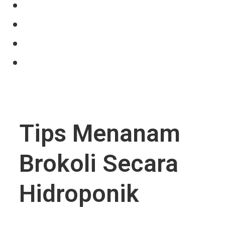
Our Product
Projects
News
Contact Us
Tips Menanam
Brokoli Secara
Hidroponik