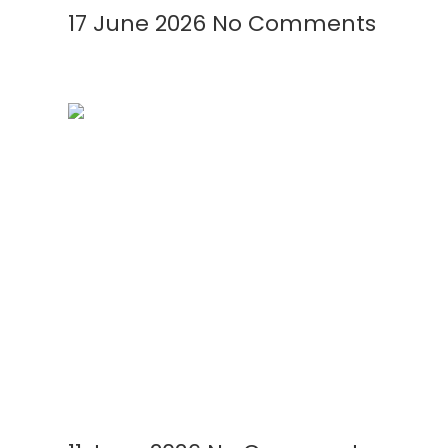
17 June 2026
No Comments
Cara Meningkatkan Produksi
Garam Menggunakan
Geomembrane: Solusi Modern
untuk Panen Lebih Cepat dan
Berkualitas
Read More »