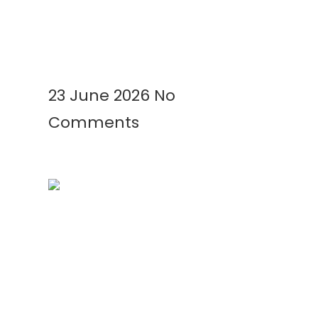
Membutuhkan Plastik Mulsa?
Ini Alasannya!
Read More »
23 June 2026
No
Comments
Mengenal Plastik UV: Fungsi,
Manfaat, dan Aplikasinya di
Berbagai Bidang
Read More »