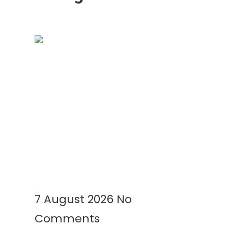
Geomembrane Tambak: Solusi
Modern untuk Tambak Lebih
Bersih, Produktif, dan
Menguntungkan
Read More »
7 August 2026
No
Comments