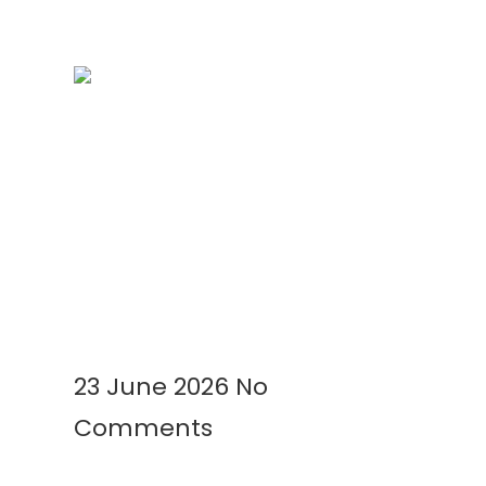
Kenapa Greenhouse Tetap
Membutuhkan Plastik Mulsa?
Ini Alasannya!
Read More »
23 June 2026
No
Comments