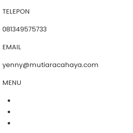
TELEPON
081349575733
EMAIL
yenny@mutiaracahaya.com
MENU
About Us
Product
Project