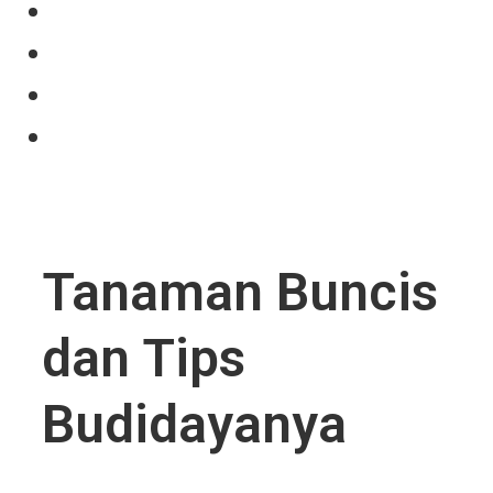
Our Product
Projects
News
Contact Us
Tanaman Buncis
dan Tips
Budidayanya