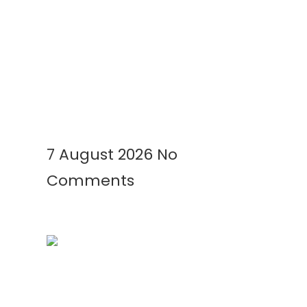
Geomembrane Tambak: Solusi
Modern untuk Tambak Lebih
Bersih, Produktif, dan
Menguntungkan
Read More »
7 August 2026
No
Comments