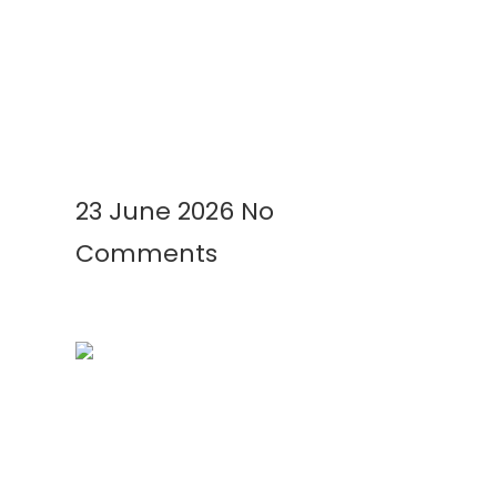
Kenapa Greenhouse Tetap
Membutuhkan Plastik Mulsa?
Ini Alasannya!
Read More »
23 June 2026
No
Comments
Mengenal Plastik UV: Fungsi,
Manfaat, dan Aplikasinya di
Berbagai Bidang