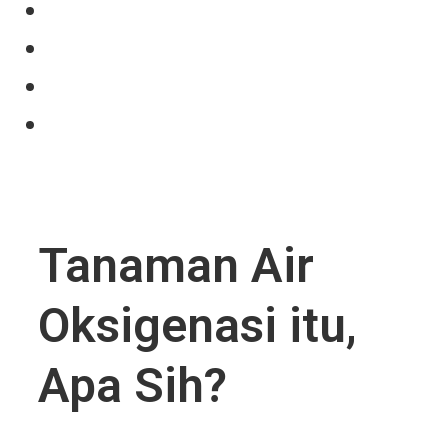
Our Product
Projects
News
Contact Us
Tanaman Air
Oksigenasi itu,
Apa Sih?