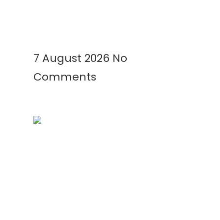
Menguntungkan
Read More »
7 August 2026
No
Comments
Kenapa Greenhouse Tetap
Membutuhkan Plastik Mulsa?
Ini Alasannya!