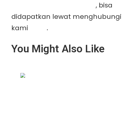
Mutiaracahaya Plastindo
, bisa
didapatkan lewat menghubungi
kami
disini
.
You Might Also Like
Geomembrane Tambak: Solusi
Modern untuk Tambak Lebih
Bersih, Produktif, dan