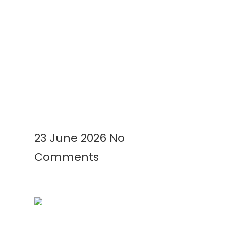
Kenapa Greenhouse Tetap
Membutuhkan Plastik Mulsa?
Ini Alasannya!
Read More »
23 June 2026
No
Comments