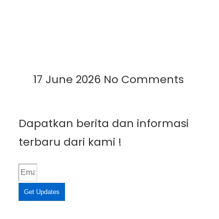
Mengenal Plastik UV: Fungsi,
Manfaat, dan Aplikasinya di
Berbagai Bidang
Read More »
17 June 2026
No Comments
Dapatkan berita dan informasi
terbaru dari kami !
Get Updates