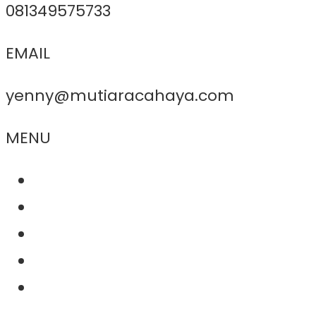
081349575733
EMAIL
yenny@mutiaracahaya.com
MENU
About Us
Product
Project
Contact
News