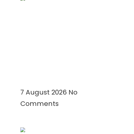
Geomembrane Tambak: Solusi
Modern untuk Tambak Lebih
Bersih, Produktif, dan
Menguntungkan
Read More »
7 August 2026
No
Comments