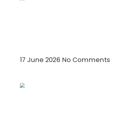
Mengenal Plastik UV: Fungsi,
Manfaat, dan Aplikasinya di
Berbagai Bidang
Read More »
17 June 2026
No Comments
Cara Meningkatkan Produksi