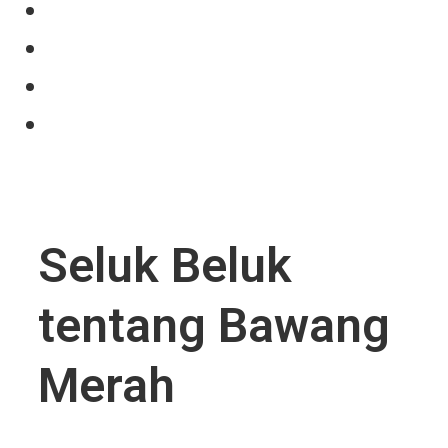
Our Product
Projects
News
Contact Us
Seluk Beluk
tentang Bawang
Merah