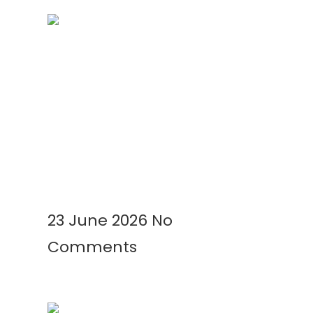
Kenapa Greenhouse Tetap
Membutuhkan Plastik Mulsa?
Ini Alasannya!
Read More »
23 June 2026
No
Comments