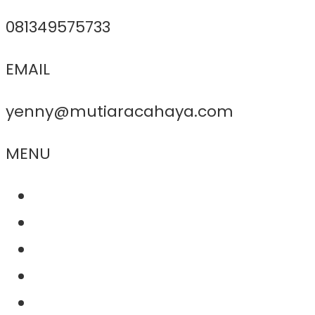
081349575733
EMAIL
yenny@mutiaracahaya.com
MENU
About Us
Product
Project
Contact
News