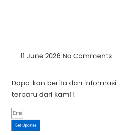
Garam Menggunakan
Geomembrane: Solusi Modern
untuk Panen Lebih Cepat dan
Berkualitas
Read More »
11 June 2026
No Comments
Dapatkan berita dan informasi
terbaru dari kami !
Get Updates