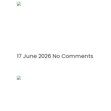
Mengenal Plastik UV: Fungsi,
Manfaat, dan Aplikasinya di
Berbagai Bidang
Read More »
17 June 2026
No Comments