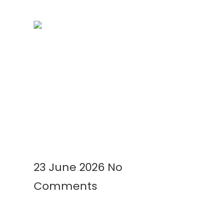
Kenapa Greenhouse Tetap
Membutuhkan Plastik Mulsa?
Ini Alasannya!
Read More »
23 June 2026
No
Comments