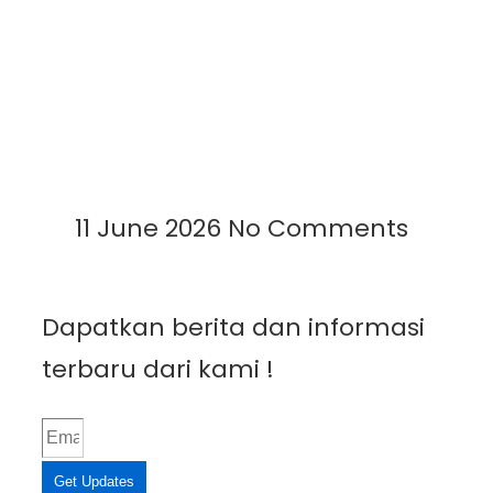
Cara Meningkatkan Produksi
Garam Menggunakan
Geomembrane: Solusi Modern
untuk Panen Lebih Cepat dan
Berkualitas
Read More »
11 June 2026
No Comments
Dapatkan berita dan informasi
terbaru dari kami !
Get Updates