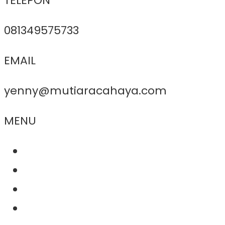
TELEPON
081349575733
EMAIL
yenny@mutiaracahaya.com
MENU
About Us
Product
Project
Contact