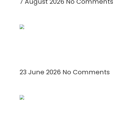
7 August 2026
No Comments
Kenapa Greenhouse Tetap Membutuhkan
Read More »
23 June 2026
No Comments
Mengenal Plastik UV: Fungsi, Manfaat,