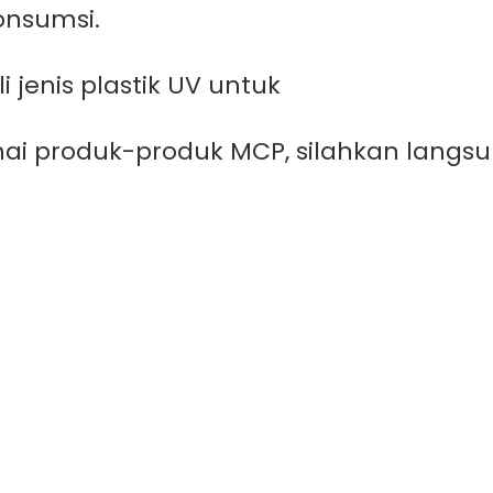
onsumsi.
 jenis plastik UV untuk
greenhouse
Ang
nai produk-produk MCP, silahkan langs
ntuk Tambak Lebih Bersih, Produktif, dan 