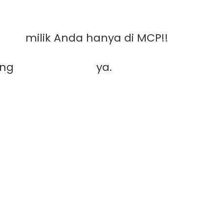
grek
milik Anda hanya di MCP!!
ung
hubungi kami
ya.
Menguntungkan