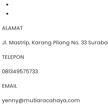
ALAMAT
Jl. Mastrip, Karang Pilang No. 33 Surab
TELEPON
081349575733
EMAIL
yenny@mutiaracahaya.com