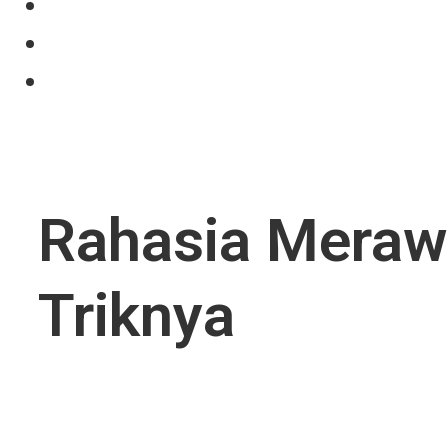
Projects
News
Contact Us
Rahasia Meraw
Triknya