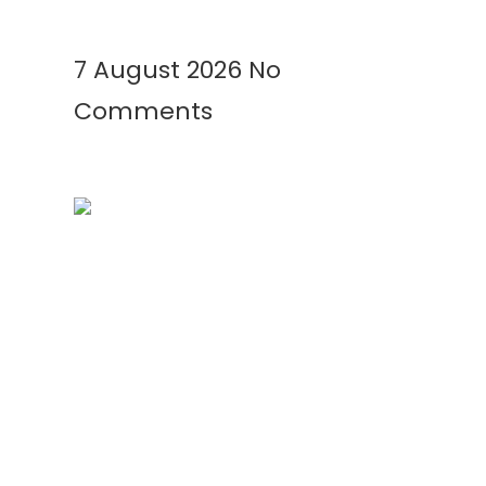
Read More »
7 August 2026
No
Comments
Kenapa Greenhouse Tetap
Membutuhkan Plastik Mulsa?
Ini Alasannya!
Read More »