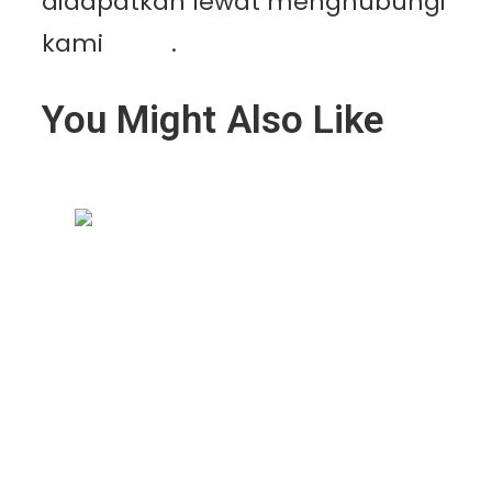
didapatkan lewat menghubungi
kami
disini
.
You Might Also Like
Geomembrane Tambak: Solusi
Modern untuk Tambak Lebih
Bersih, Produktif, dan
Menguntungkan