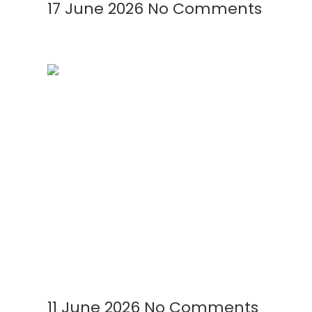
17 June 2026
No Comments
Cara Meningkatkan Produksi
Garam Menggunakan
Geomembrane: Solusi Modern
untuk Panen Lebih Cepat dan
Berkualitas
Read More »
11 June 2026
No Comments