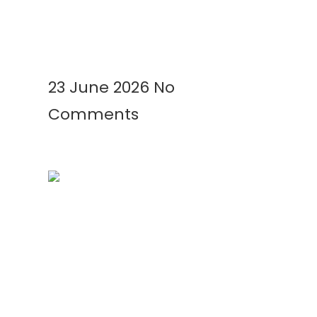
Membutuhkan Plastik Mulsa?
Ini Alasannya!
Read More »
23 June 2026
No
Comments
Mengenal Plastik UV: Fungsi,
Manfaat, dan Aplikasinya di
Berbagai Bidang
Read More »