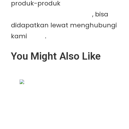
produk-produk
PT.
Mutiaracahaya Plastindo
, bisa
didapatkan lewat menghubungi
kami
disini
.
You Might Also Like
Kenapa Greenhouse Tetap