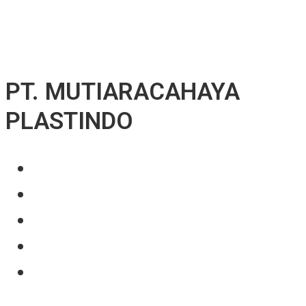
↓ Skip to Main Content
PT. MUTIARACAHAYA
PLASTINDO
About Us
Our Product
Projects
News
Contact Us