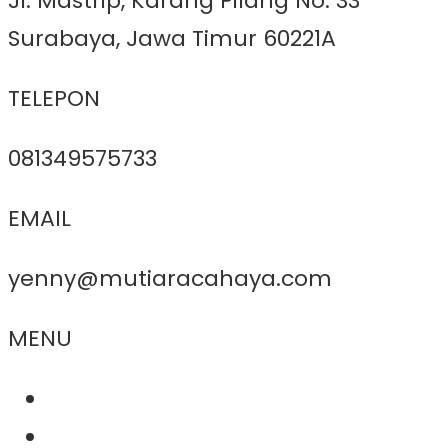
Jl. Mastrip, Karang Pilang No. 33
Surabaya, Jawa Timur 60221A
TELEPON
081349575733
EMAIL
yenny@mutiaracahaya.com
MENU
About Us
Product