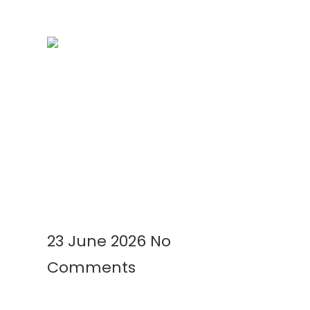
Kenapa Greenhouse Tetap
Membutuhkan Plastik Mulsa?
Ini Alasannya!
Read More »
23 June 2026
No
Comments