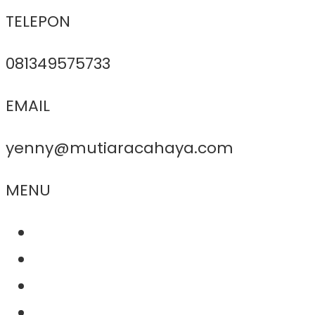
TELEPON
081349575733
EMAIL
yenny@mutiaracahaya.com
MENU
About Us
Product
Project
Contact