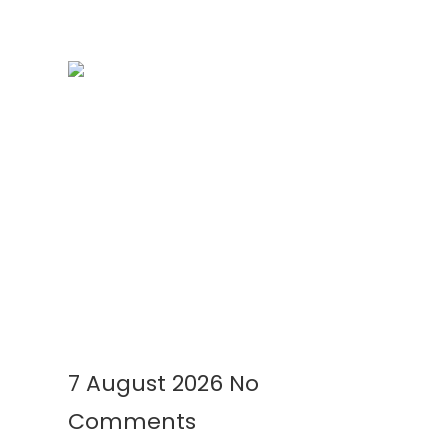
Geomembrane Tambak: Solusi
Modern untuk Tambak Lebih
Bersih, Produktif, dan
Menguntungkan
Read More »
7 August 2026
No
Comments