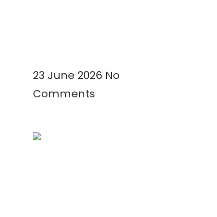
Kenapa Greenhouse Tetap
Membutuhkan Plastik Mulsa?
Ini Alasannya!
Read More »
23 June 2026
No
Comments
Mengenal Plastik UV: Fungsi,
Manfaat, dan Aplikasinya di
Berbagai Bidang