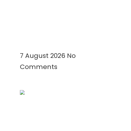
Geomembrane Tambak: Solusi
Modern untuk Tambak Lebih
Bersih, Produktif, dan
Menguntungkan
Read More »
7 August 2026
No
Comments