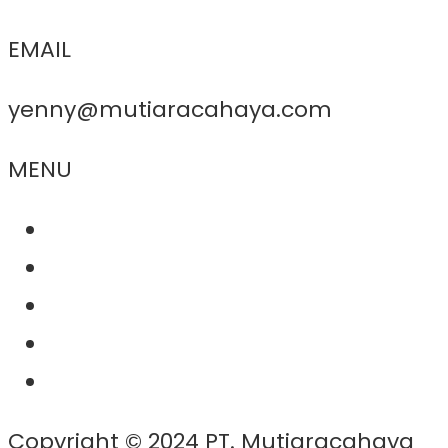
EMAIL
yenny@mutiaracahaya.com
MENU
About Us
Product
Project
Contact
News
Copyright © 2024 PT. Mutiaracahaya