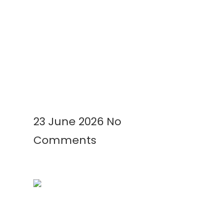
Kenapa Greenhouse Tetap
Membutuhkan Plastik Mulsa?
Ini Alasannya!
Read More »
23 June 2026
No
Comments
Mengenal Plastik UV: Fungsi,