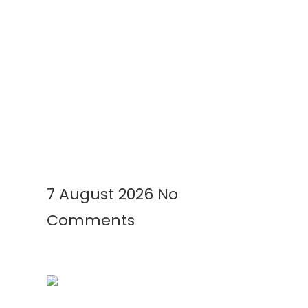
Geomembrane Tambak: Solusi
Modern untuk Tambak Lebih
Bersih, Produktif, dan
Menguntungkan
Read More »
7 August 2026
No
Comments