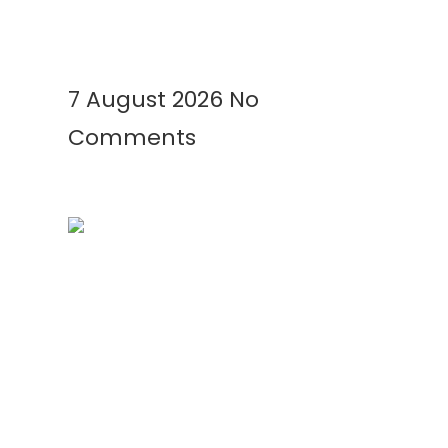
Menguntungkan
Read More »
7 August 2026
No
Comments
Kenapa Greenhouse Tetap
Membutuhkan Plastik Mulsa?
Ini Alasannya!