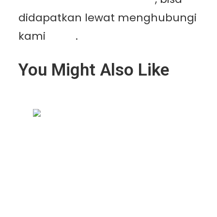
didapatkan lewat menghubungi
kami
disini
.
You Might Also Like
Geomembrane Tambak: Solusi
Modern untuk Tambak Lebih
Bersih, Produktif, dan