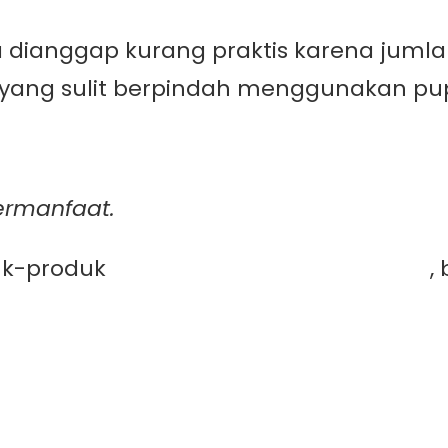
dianggap kurang praktis karena jumlah
 yang sulit berpindah menggunakan pup
ermanfaat.
duk-produk
PT. Mutiaracahaya Plastindo
,