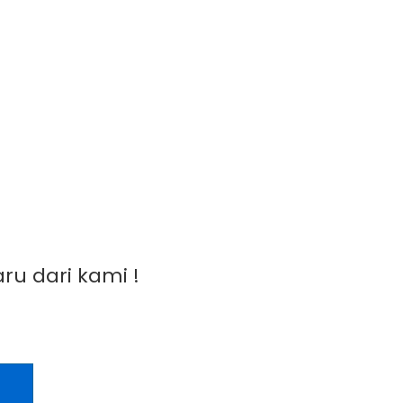
 dan Aplikasinya di Berbagai Bidang
ru dari kami !