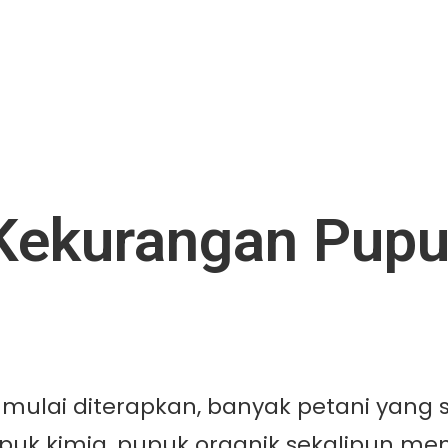
 Kekurangan Pupu
k mulai diterapkan, banyak petani ya
 kimia, pupuk organik sekalipun memil