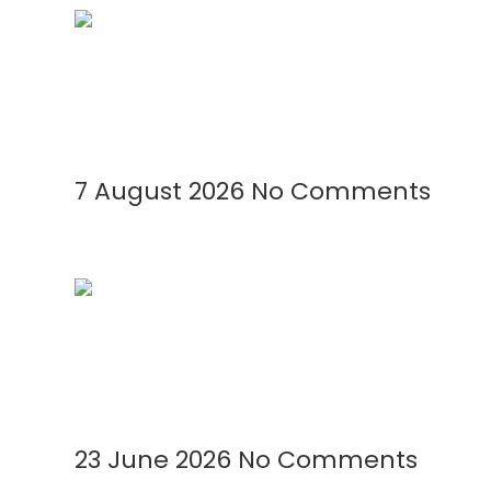
Geomembrane Tambak: Solusi Modern u
Read More »
7 August 2026
No Comments
Kenapa Greenhouse Tetap Membutuhkan
Read More »
23 June 2026
No Comments