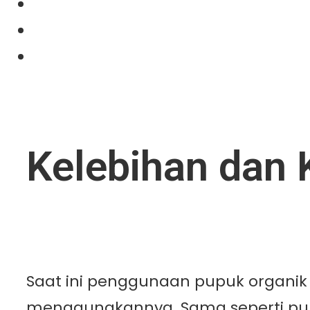
Projects
News
Contact Us
Kelebihan dan
Saat ini penggunaan pupuk organi
menggunakannya. Sama seperti pupuk