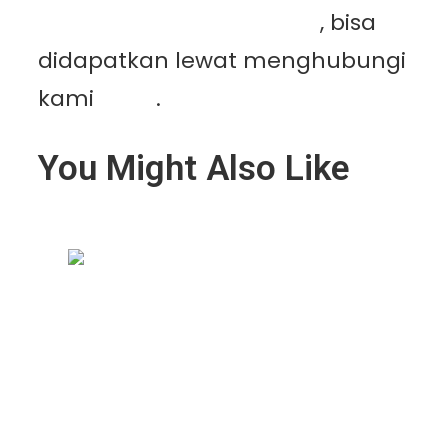
Mutiaracahaya Plastindo
, bisa
didapatkan lewat menghubungi
kami
disini
.
You Might Also Like
Geomembrane Tambak: Solusi
Modern untuk Tambak Lebih