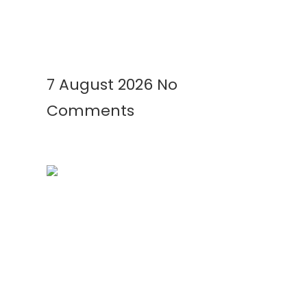
Bersih, Produktif, dan
Menguntungkan
Read More »
7 August 2026
No
Comments
Kenapa Greenhouse Tetap
Membutuhkan Plastik Mulsa?
Ini Alasannya!