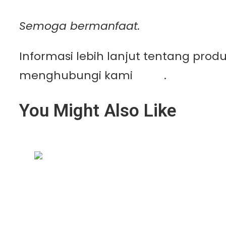
Semoga bermanfaat.
Informasi lebih lanjut tentang pro
menghubungi kami
disini
.
You Might Also Like
Geomembrane Tambak: Solusi Modern u
Read More »