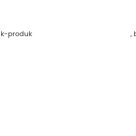
duk-produk
PT. Mutiaracahaya Plastindo
,
ntuk Tambak Lebih Bersih, Produktif, dan 