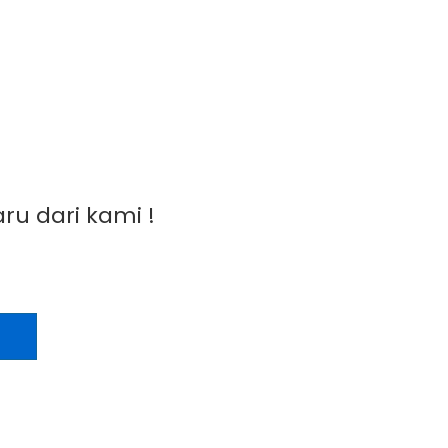
 dan Aplikasinya di Berbagai Bidang
ru dari kami !