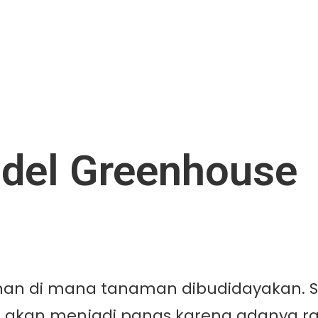
odel Greenhouse
an di mana tanaman dibudidayakan. S
ini akan menjadi panas karena adanya r