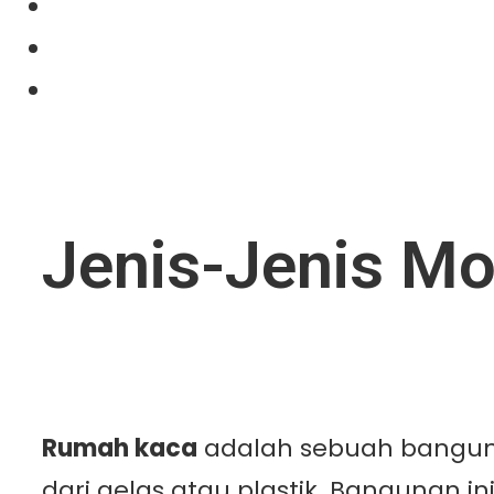
Projects
News
Contact Us
Jenis-Jenis M
Rumah kaca
adalah sebuah bangun
dari gelas atau plastik. Bangunan 