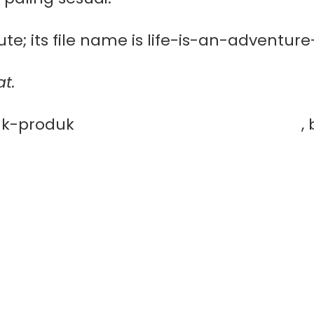
t.
duk-produk
PT. Mutiaracahaya Plastindo
,
ntuk Tambak Lebih Bersih, Produktif, dan 