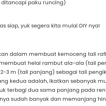
n ditancapi paku runcing)
s siap, yuk segera kita mulai DIY nya!
kan dalam membuat kemoceng tali rafia 
embuat helai rambut ala-ala (tali pen
2-3 m (tali panjang) sebagai tali peng
 kedua adalah, ikatkan sebanyak mung
k terbagi dua sama panjang pada rent
anya sudah banyak dan memanjang hingg