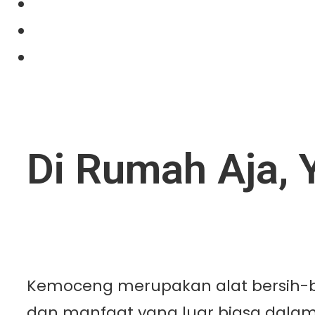
Projects
News
Contact Us
Di Rumah Aja, 
Kemoceng merupakan alat bersih-be
dan manfaat yang luar biasa dala