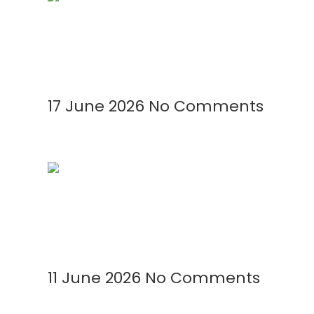
Mengenal Plastik UV: Fungsi, Manfaat,
Read More »
17 June 2026
No Comments
Cara Meningkatkan Produksi Garam M
Read More »
11 June 2026
No Comments