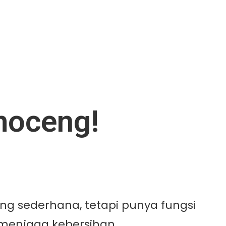
moceng!
g sederhana, tetapi punya fungsi
menjaga kebersihan,