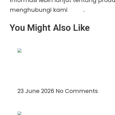
Informasi lebih lanjut tentang pro
menghubungi kami
disini
.
You Might Also Like
Kenapa Greenhouse Tetap Membutuhkan
Read More »
23 June 2026
No Comments