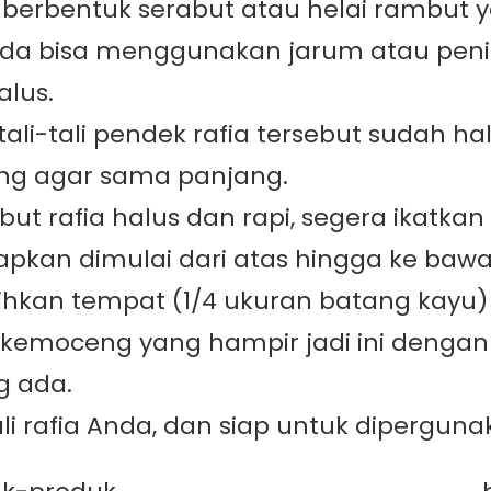
rbentuk serabut atau helai rambut yang 
nda bisa menggunakan jarum atau pen
alus.
tali-tali pendek rafia tersebut sudah h
ng agar sama panjang.
but rafia halus dan rapi, segera ikatk
pkan dimulai dari atas hingga ke bawah
sihkan tempat (1/4 ukuran batang kayu
asi kemoceng yang hampir jadi ini de
g ada.
tali rafia Anda, dan siap untuk diperg