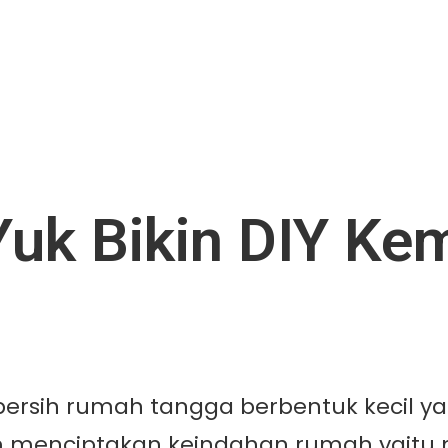
Yuk Bikin DIY Ke
rsih rumah tangga berbentuk kecil yan
m menciptakan keindahan rumah yaitu 