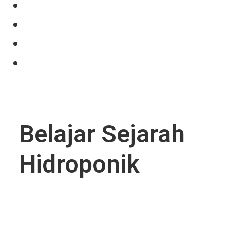
Our Product
Projects
News
Contact Us
Belajar Sejarah
Hidroponik