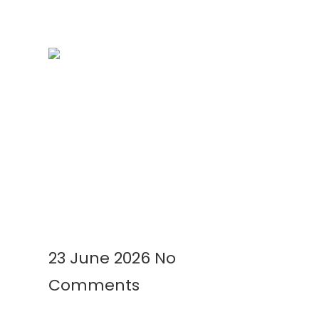
Kenapa Greenhouse Tetap
Membutuhkan Plastik Mulsa?
Ini Alasannya!
Read More »
23 June 2026
No
Comments