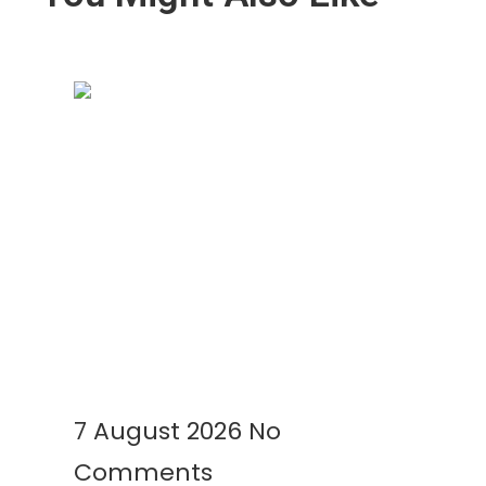
Geomembrane Tambak: Solusi
Modern untuk Tambak Lebih
Bersih, Produktif, dan
Menguntungkan
Read More »
7 August 2026
No
Comments