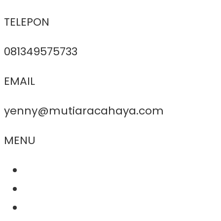
TELEPON
081349575733
EMAIL
yenny@mutiaracahaya.com
MENU
About Us
Product
Project