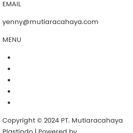
EMAIL
yenny@mutiaracahaya.com
MENU
About Us
Product
Project
Contact
News
Copyright © 2024 PT. Mutiaracahaya
Plastindo | Powered by
BernadWP