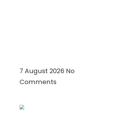
Geomembrane Tambak: Solusi
Modern untuk Tambak Lebih
Bersih, Produktif, dan
Menguntungkan
Read More »
7 August 2026
No
Comments