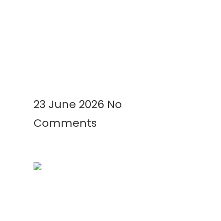
Kenapa Greenhouse Tetap
Membutuhkan Plastik Mulsa?
Ini Alasannya!
Read More »
23 June 2026
No
Comments
Mengenal Plastik UV: Fungsi,
Manfaat, dan Aplikasinya di