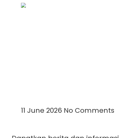
Cara Meningkatkan Produksi
Garam Menggunakan
Geomembrane: Solusi Modern
untuk Panen Lebih Cepat dan
Berkualitas
Read More »
11 June 2026
No Comments