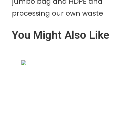
jumbo bag and HDPE and
processing our own waste
You Might Also Like
Kenapa Greenhouse Tetap
Membutuhkan Plastik Mulsa?
Ini Alasannya!