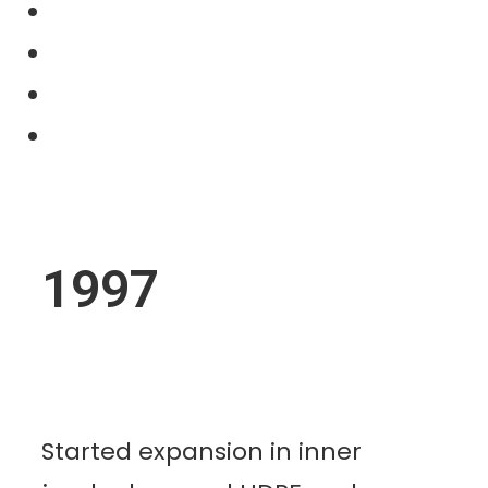
Our Product
Projects
News
Contact Us
1997
Started expansion in inner